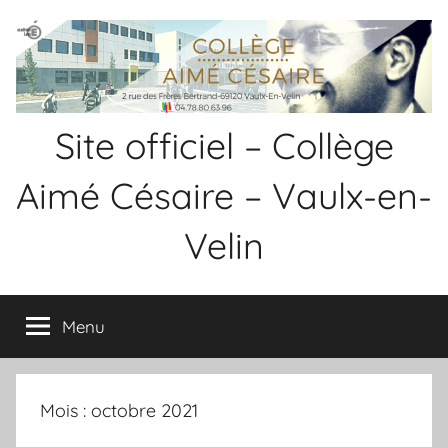
Aller
Panneau de gestion des cookies
au
contenu
Site officiel – Collège
Aimé Césaire – Vaulx-en-
Velin
Menu
Mois :
octobre 2021