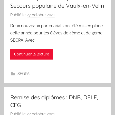
A
Secours populaire de Vaulx-en-Velin
R
T
Publié le
27 octobre 2021
p
V
a
Deux nouveaux partenariats ont été mis en place
a
r
cette année pour les élèves de 4ème et de 3ème
l
N
SEGPA. Avec
e
I
r
C
Continuer la lecture
i
A
e
I
S
SEGPA
E
-
O
U
Remise des diplômes : DNB, DELF,
D
CFG
A
Publié le
27 octobre 2021
p
R