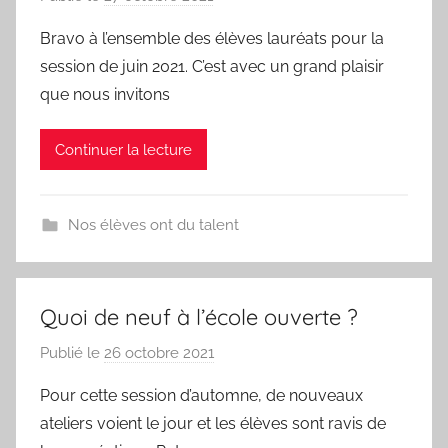
a
T
Bravo à l’ensemble des élèves lauréats pour la
r
V
session de juin 2021. C’est avec un grand plaisir
N
a
que nous invitons
I
l
C
e
Continuer la lecture
A
r
I
i
S
e
Nos élèves ont du talent
E
-
O
U
Quoi de neuf à l’école ouverte ?
D
Publié le
26 octobre 2021
p
A
a
R
Pour cette session d’automne, de nouveaux
r
T
ateliers voient le jour et les élèves sont ravis de
N
V