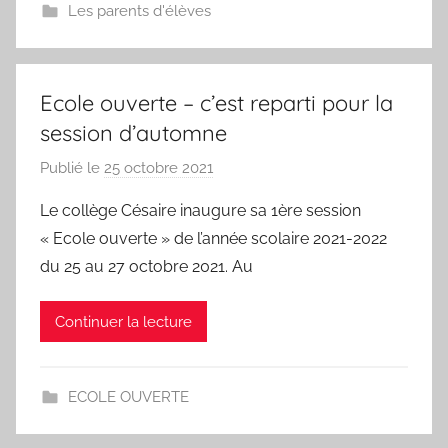
Les parents d'élèves
E
-
O
U
Ecole ouverte – c’est reparti pour la
D
session d’automne
A
Publié le
25 octobre 2021
p
R
a
T
Le collège Césaire inaugure sa 1ère session
r
V
« Ecole ouverte » de l’année scolaire 2021-2022
N
a
du 25 au 27 octobre 2021. Au
I
l
C
e
Continuer la lecture
A
r
I
i
S
e
ECOLE OUVERTE
E
-