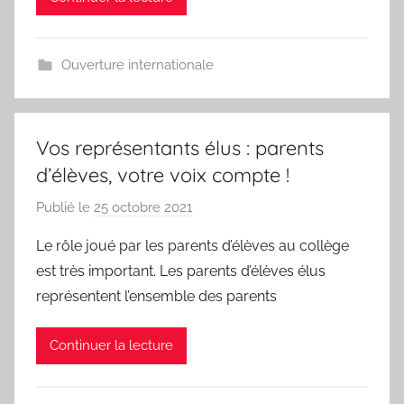
r
I
i
S
e
Ouverture internationale
E
-
O
U
Vos représentants élus : parents
D
d’élèves, votre voix compte !
A
Publié le
25 octobre 2021
p
R
a
T
Le rôle joué par les parents d’élèves au collège
r
V
est très important. Les parents d’élèves élus
N
a
représentent l’ensemble des parents
I
l
C
e
Continuer la lecture
A
r
I
i
S
e