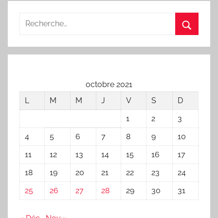
O
U
Recherche
D
pour
Recherc
A
:
R
T
V
octobre 2021
a
L
M
M
J
V
S
D
l
e
1
2
3
r
4
5
6
7
8
9
10
i
11
12
13
14
15
16
17
e
18
19
20
21
22
23
24
25
26
27
28
29
30
31