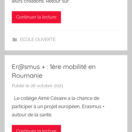
leurs créations. Retour sur
I
a
C
l
Continuer la lecture
A
e
I
r
S
i
ECOLE OUVERTE
E
e
-
O
U
Er@smus + : 1ère mobilité en
D
Roumanie
A
Publié le
26 octobre 2021
p
R
a
T
Le collège Aimé Césaire a la chance de
r
V
participer à un projet européen, Erasmus +
N
a
autour de la santé.
I
l
C
e
Continuer la lecture
A