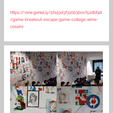
https://view.genial.ly/5fa93d3f316b3b0cf52dbf48
/game-breakout-escape-game-college-aime-
cesaire