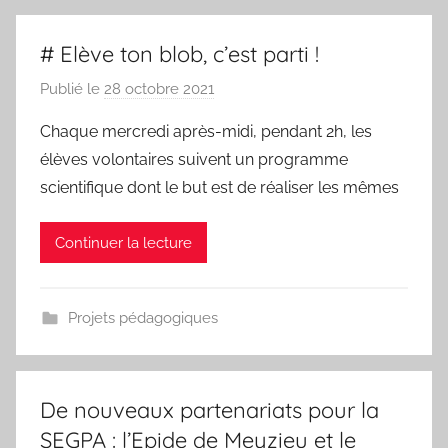
# Elève ton blob, c’est parti !
Publié le
28 octobre 2021
p
a
Chaque mercredi après-midi, pendant 2h, les
r
élèves volontaires suivent un programme
N
scientifique dont le but est de réaliser les mêmes
I
C
Continuer la lecture
A
I
S
Projets pédagogiques
E
-
O
U
De nouveaux partenariats pour la
D
SEGPA : l’Epide de Meyzieu et le