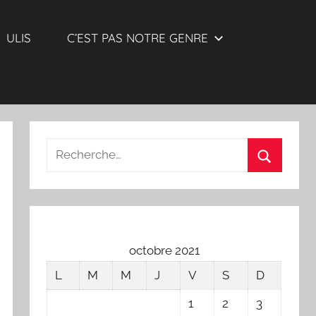
ULIS
C’EST PAS NOTRE GENRE
Recherche
pour
Recherch
:
octobre 2021
L
M
M
J
V
S
D
1
2
3