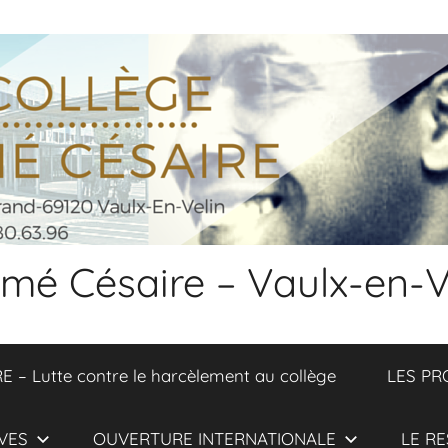
 Aimé Césaire – Vaulx-en-V
 Lutte contre le harcèlement au collège
LES PR
VES
OUVERTURE INTERNATIONALE
LE RE