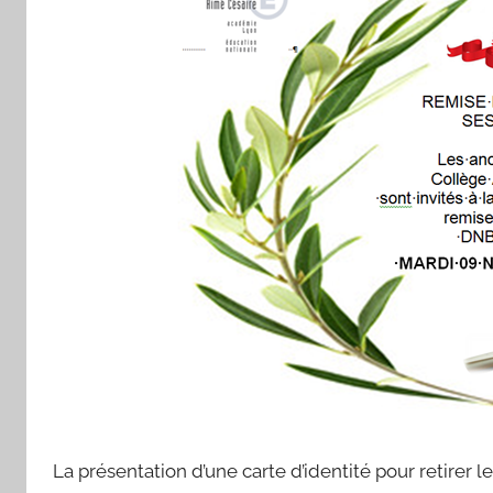
S
E
-
O
U
D
A
R
T
V
a
l
e
r
i
e
La présentation d’une carte d’identité pour retirer 