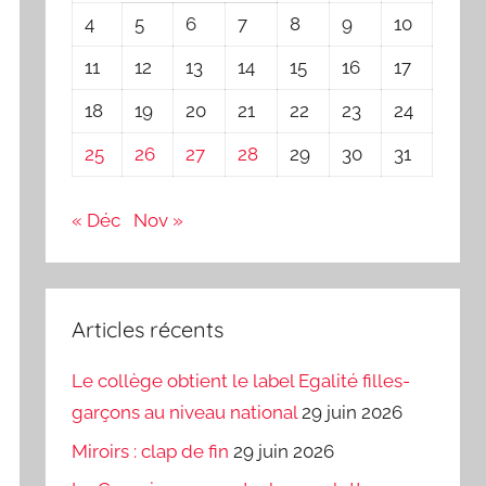
4
5
6
7
8
9
10
11
12
13
14
15
16
17
18
19
20
21
22
23
24
25
26
27
28
29
30
31
« Déc
Nov »
Articles récents
Le collège obtient le label Egalité filles-
garçons au niveau national
29 juin 2026
Miroirs : clap de fin
29 juin 2026