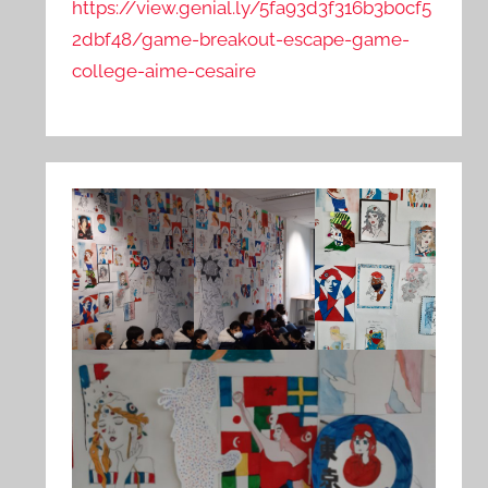
https://view.genial.ly/5fa93d3f316b3b0cf5
2dbf48/game-breakout-escape-game-
college-aime-cesaire