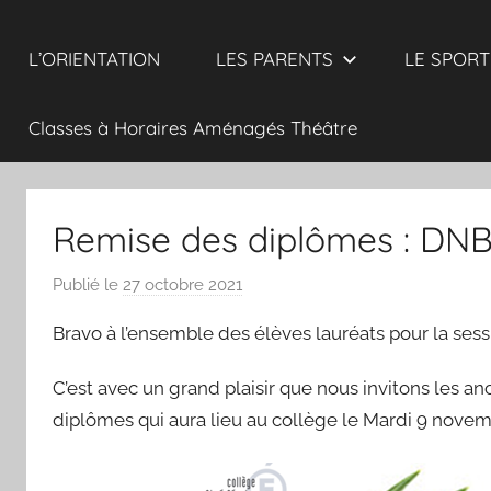
L’ORIENTATION
LES PARENTS
LE SPORT
Classes à Horaires Aménagés Théâtre
Remise des diplômes : DNB
Publié le
27 octobre 2021
p
a
Bravo à l’ensemble des élèves lauréats pour la sessi
r
N
C’est avec un grand plaisir que nous invitons les 
I
diplômes qui aura lieu au collège le Mardi 9 novem
C
A
I