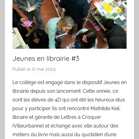
Jeunes en librairie #3
Publié le
6 mai 2024
p
a
Le collège est engagé dans le dispositif Jeunes en
r
librairie depuis son lancement. Cette année, ce
C
sont les élèves de 4D qui ont été les heureux élus
O
pour y participer. Ils ont rencontré Mathilde Keil,
U
libraire et gérante de Lettres à Croquer
A
(Villeurbanne) et échangé avec elle autour des
R
D
métiers du livre mais aussi du quotidien d’une