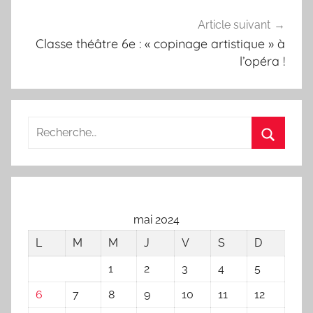
Article suivant
Classe théâtre 6e : « copinage artistique » à
l’opéra !
Recherche
pour
Recherc
:
mai 2024
L
M
M
J
V
S
D
1
2
3
4
5
6
7
8
9
10
11
12