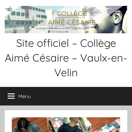
Aller
Panneau de gestion des cookies
au
contenu
Site officiel – Collège
Aimé Césaire – Vaulx-en-
Velin
Menu