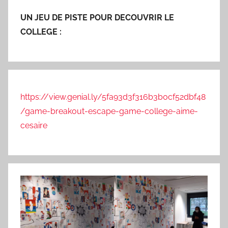
UN JEU DE PISTE POUR DECOUVRIR LE
COLLEGE :
https://view.genial.ly/5fa93d3f316b3b0cf52dbf48
/game-breakout-escape-game-college-aime-
cesaire