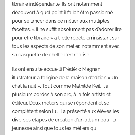
V
librairie indépendante. Ils ont notamment
a
découvert à quel point il fallait être passionné
n
pour se lancer dans ce métier aux multiples
e
facettes. « Il ne suffit absolument pas d’adorer lire
s
pour être libraire » a t-elle répété en insistant sur
s
tous les aspects de son métier, notamment avec
a
sa casquette de cheffe d’entreprise.
Ils ont ensuite accueilli Frédéric Magnan,
illustrateur à l’origine de la maison d’édition « Un
chat la nuit ». Tout comme Mathilde Keil, il a
plusieurs cordes à son arc, à la fois artiste et
éditeur. Deux métiers qui se répondent et se
complètent selon lui. Il a présenté aux élèves les
diverses étapes de création d’un album pour la
jeunesse ainsi que tous les métiers qui