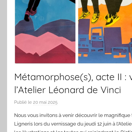
Métamorphose(s), acte II : v
l’Atelier Léonard de Vinci
Publié le
20 mai 2025
p
a
Nous vous invitons à venir découvrir le magnifique t
r
Ligneris lors du vernissage du jeudi 12 juin à l’At
C