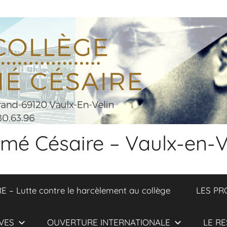
 Aimé Césaire – Vaulx-en-V
 Lutte contre le harcèlement au collège
LES PR
VES
OUVERTURE INTERNATIONALE
LE RE