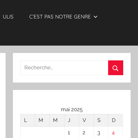
ULIS
C’EST PAS NOTRE GENRE
Recherche
pour
Recherch
:
mai 2025
L
M
M
J
V
S
D
1
2
3
4