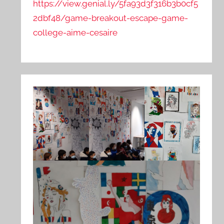
https://view.genial.ly/5fa93d3f316b3b0cf5
2dbf48/game-breakout-escape-game-
college-aime-cesaire