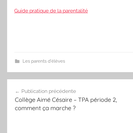
S
Guide pratique de la parentalité
E
-
O
U
D
A
R
Les parents d'élèves
T
V
Navigation
a
Publication précédente
l
de
Collège Aimé Césaire – TPA période 2,
e
l’article
r
comment ça marche ?
i
e