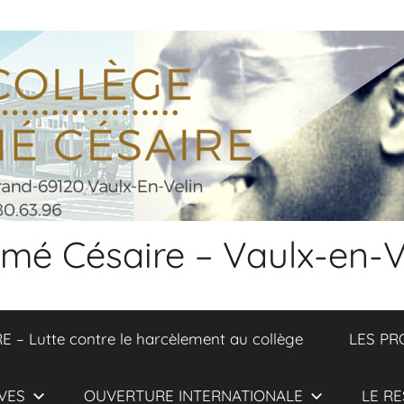
 Aimé Césaire – Vaulx-en-V
 Lutte contre le harcèlement au collège
LES PR
VES
OUVERTURE INTERNATIONALE
LE RE