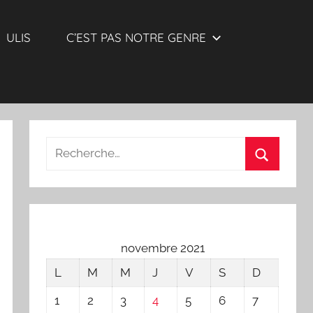
ULIS
C’EST PAS NOTRE GENRE
Recherche
pour
Recherch
:
novembre 2021
L
M
M
J
V
S
D
1
2
3
4
5
6
7