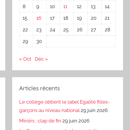
8
9
10
11
12
13
14
15
16
17
18
19
20
21
22
23
24
25
26
27
28
29
30
« Oct
Déc »
Articles récents
Le collège obtient le label Egalité filles-
garçons au niveau national
29 juin 2026
Miroirs : clap de fin
29 juin 2026