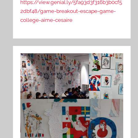
https://view.genial.ly/5fa93d3f316b3b0cf5
2dbf48/game-breakout-escape-game-
college-aime-cesaire