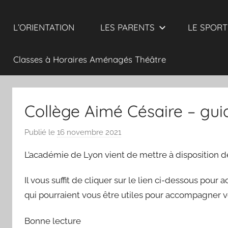
L’ORIENTATION
LES PARENTS
LE SPORT
Classes à Horaires Aménagés Théâtre
Collège Aimé Césaire – guid
Publié le
16 novembre 2021
p
a
L’académie de Lyon vient de mettre à disposition 
r
N
Il vous suffit de cliquer sur le lien ci-dessous pour
I
qui pourraient vous être utiles pour accompagner vo
C
A
Bonne lecture
I